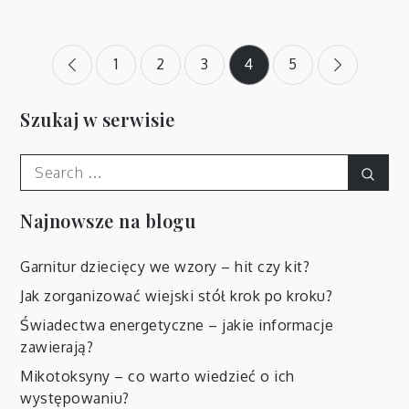
Stronicowanie
1
2
3
4
5
wpisów
Szukaj w serwisie
Search
Sear
for:
Najnowsze na blogu
Garnitur dziecięcy we wzory – hit czy kit?
Jak zorganizować wiejski stół krok po kroku?
Świadectwa energetyczne – jakie informacje
zawierają?
Mikotoksyny – co warto wiedzieć o ich
występowaniu?