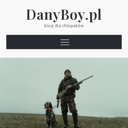
Skip
DanyBoy.pl
to
content
blog dla chłopaków
Menu