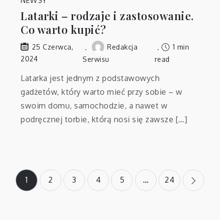
NEWSY
Latarki – rodzaje i zastosowanie.
Co warto kupić?
Redakcja
1 min
25 Czerwca,
2024
Serwisu
read
Latarka jest jednym z podstawowych
gadżetów, który warto mieć przy sobie – w
swoim domu, samochodzie, a nawet w
podręcznej torbie, którą nosi się zawsze […]
Stronicowanie
1
2
3
4
5
…
24
wpisów