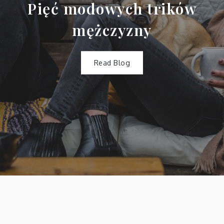
modowych trików
Zagran
mężczyzny
Read Blog