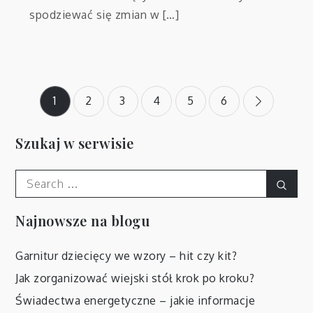
spodziewać się zmian w […]
Stronicowanie
1
2
3
4
5
6
wpisów
Szukaj w serwisie
Search
Sear
for:
Najnowsze na blogu
Garnitur dziecięcy we wzory – hit czy kit?
Jak zorganizować wiejski stół krok po kroku?
Świadectwa energetyczne – jakie informacje