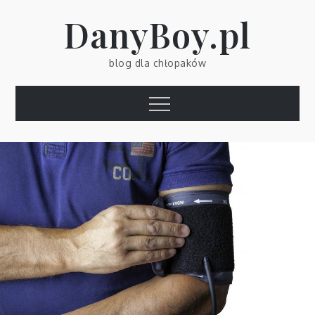
Skip
DanyBoy.pl
to
content
blog dla chłopaków
Menu