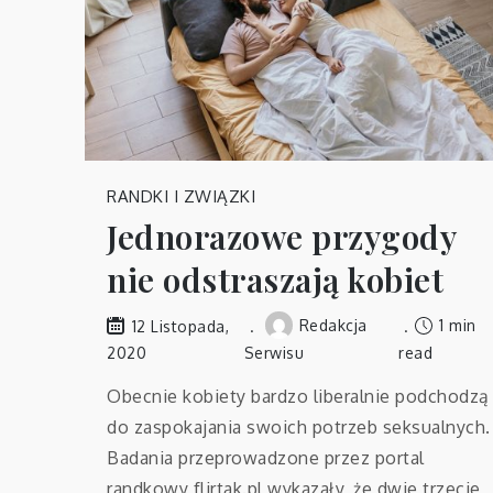
RANDKI I ZWIĄZKI
Jednorazowe przygody
nie odstraszają kobiet
Redakcja
1 min
12 Listopada,
2020
Serwisu
read
Obecnie kobiety bardzo liberalnie podchodzą
do zaspokajania swoich potrzeb seksualnych.
Badania przeprowadzone przez portal
randkowy flirtak.pl wykazały, że dwie trzecie