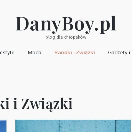
DanyBoy.pl
blog dla chłopaków
festyle
Moda
Randki i Związki
Gadżety i
i i Związki