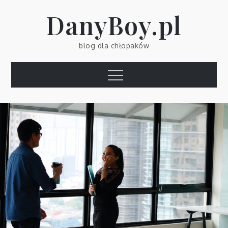
Skip
DanyBoy.pl
to
content
blog dla chłopaków
Menu