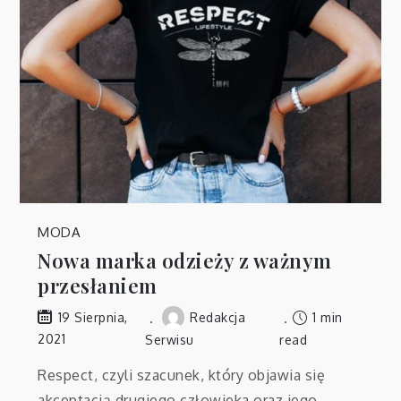
MODA
Nowa marka odzieży z ważnym
przesłaniem
Redakcja
1 min
19 Sierpnia,
2021
Serwisu
read
Respect, czyli szacunek, który objawia się
akceptacją drugiego człowieka oraz jego