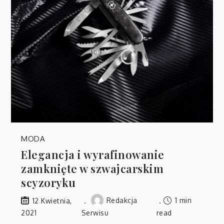
MODA
Elegancja i wyrafinowanie
zamknięte w szwajcarskim
scyzoryku
Redakcja
1 min
12 Kwietnia,
2021
Serwisu
read