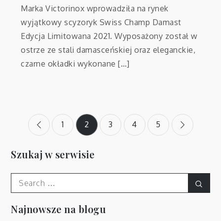
Marka Victorinox wprowadziła na rynek
wyjątkowy scyzoryk Swiss Champ Damast
Edycja Limitowana 2021. Wyposażony został w
ostrze ze stali damasceńskiej oraz eleganckie,
czarne okładki wykonane […]
Stronicowanie
1
2
3
4
5
wpisów
Szukaj w serwisie
Search
Sear
for:
Najnowsze na blogu