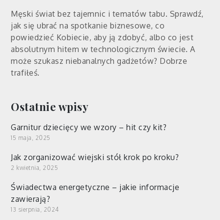
Męski świat bez tajemnic i tematów tabu. Sprawdź,
jak się ubrać na spotkanie biznesowe, co
powiedzieć Kobiecie, aby ją zdobyć, albo co jest
absolutnym hitem w technologicznym świecie. A
może szukasz niebanalnych gadżetów? Dobrze
trafiłeś.
Ostatnie wpisy
Garnitur dziecięcy we wzory – hit czy kit?
15 maja, 2025
Jak zorganizować wiejski stół krok po kroku?
2 kwietnia, 2025
Świadectwa energetyczne – jakie informacje
zawierają?
13 sierpnia, 2024