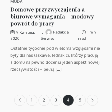
MODA
Domowe przyzwyczajenia a
biurowe wymagania – modowy
powrót do pracy
Redakcja
1 min
9 Kwietnia,
2020
Serwisu
read
Ostatnie tygodnie pod wieloma względami nie
były dla nas łaskawe. Jednak ci, którzy pracują
z domu na pewno docenili jeden aspekt nowej
rzeczywistości – pełną […]
Stronicowanie
1
2
3
4
5