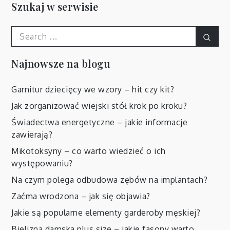
wpisów
Szukaj w serwisie
Search
Sear
for:
Najnowsze na blogu
Garnitur dziecięcy we wzory – hit czy kit?
Jak zorganizować wiejski stół krok po kroku?
Świadectwa energetyczne – jakie informacje
zawierają?
Mikotoksyny – co warto wiedzieć o ich
występowaniu?
Na czym polega odbudowa zębów na implantach?
Zaćma wrodzona – jak się objawia?
Jakie są popularne elementy garderoby męskiej?
Bielizna damska plus size – jakie fasony warto