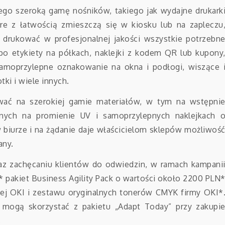
go szeroką gamę nośników, takiego jak wydajne drukark
re z łatwością zmieszczą się w kiosku lub na zapleczu
drukować w profesjonalnej jakości wszystkie potrzebn
po etykiety na półkach, naklejki z kodem QR lub kupony
samoprzylepne oznakowanie na okna i podłogi, wiszące 
ki i wiele innych.
wać na szerokiej gamie materiałów, w tym na wstępni
rnych na promienie UV i samoprzylepnych naklejkach 
 biurze i na żądanie daje właścicielom sklepów możliwoś
any.
 zachęcaniu klientów do odwiedzin, w ramach kampani
* pakiet Business Agility Pack o wartości około 2200 PLN
wej OKI i zestawu oryginalnych tonerów CMYK firmy OKI*
I mogą skorzystać z pakietu „Adapt Today” przy zakupi
.