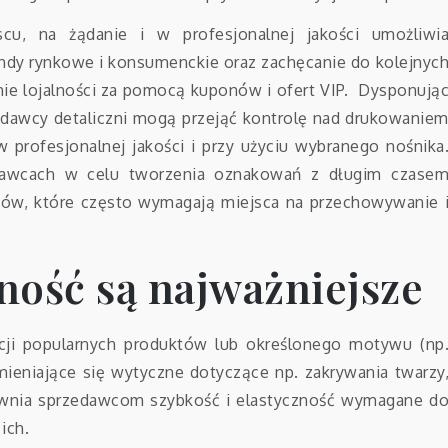
cu, na żądanie i w profesjonalnej jakości umożliwi
ndy rynkowe i konsumenckie oraz zachęcanie do kolejnyc
ie lojalności za pomocą kuponów i ofert VIP. Dysponują
edawcy detaliczni mogą przejąć kontrolę nad drukowanie
profesjonalnej jakości i przy użyciu wybranego nośnika
tawcach w celu tworzenia oznakowań z długim czase
ruków, które często wymagają miejsca na przechowywanie 
zność są najważniejsze
ji popularnych produktów lub określonego motywu (np
eniające się wytyczne dotyczące np. zakrywania twarzy
ewnia sprzedawcom szybkość i elastyczność wymagane d
ich.