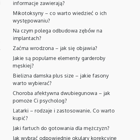
i
informacje zawierają?
1
Mikotoksyny – co warto wiedzieć o ich
a
występowaniu?
Na czym polega odbudowa zębów na
implantach?
e
Zaćma wrodzona – jak się objawia?
y
Jakie są popularne elementy garderoby
ć
męskiej?
Bielizna damska plus size – jakie fasony
warto wybierać?
Choroba afektywna dwubiegunowa – jak
pomoże Ci psycholog?
Latarki – rodzaje i zastosowanie. Co warto
kupić?
o
Jaki fartuch do gotowania dla mężczyzn?
o
Jak wybrać odpowiednie okulary korekcyjne