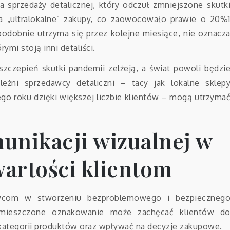
 sprzedaży detalicznej, który odczuł zmniejszone skutk
a „ultralokalne” zakupy, co zaowocowało prawie o 20%
odobnie utrzyma się przez kolejne miesiące, nie oznacz
ymi stoją inni detaliści.
zczepień skutki pandemii zelżeją, a świat powoli będzi
eżni sprzedawcy detaliczni – tacy jak lokalne sklep
go roku dzięki większej liczbie klientów – mogą utrzyma
unikacji wizualnej w
wartości klientom
wcom w stworzeniu bezproblemowego i bezpieczneg
rozmieszczone oznakowanie może zachęcać klientów d
i kategorii produktów oraz wpływać na decyzje zakupowe.