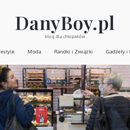
DanyBoy.pl
blog dla chłopaków
festyle
Moda
Randki i Związki
Gadżety i