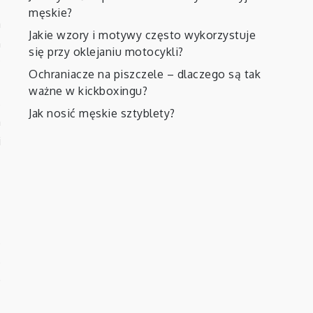
męskie?
a
Jakie wzory i motywy często wykorzystuje
h
się przy oklejaniu motocykli?
c
Ochraniacze na piszczele – dlaczego są tak
m
ważne w kickboxingu?
.
Jak nosić męskie sztyblety?
m
i
.
,
o