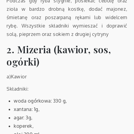
Podczas gdy ryba stygnie, posiekać cebulę oraz
zioła w bardzo drobną kostkę, dodać majonez,
śmietanę oraz poszarpaną rękami lub widelcem
rybę. Wszystkie składniki wymieszać i doprawić
solą, pieprzem oraz sokiem z drugiej cytryny
2. Mizeria (kawior, sos,
ogórki)
a)Kawior
Składniki:
woda ogórkowa: 330 g,
xantana: 1g,
agar: 3g,
koperek,