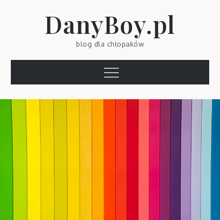
Skip
DanyBoy.pl
to
content
blog dla chłopaków
Menu