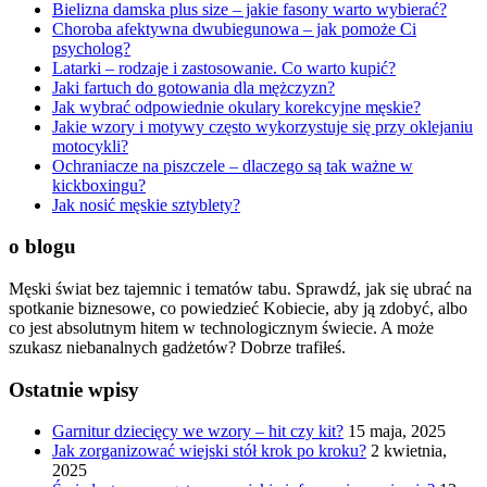
Bielizna damska plus size – jakie fasony warto wybierać?
Choroba afektywna dwubiegunowa – jak pomoże Ci
psycholog?
Latarki – rodzaje i zastosowanie. Co warto kupić?
Jaki fartuch do gotowania dla mężczyzn?
Jak wybrać odpowiednie okulary korekcyjne męskie?
Jakie wzory i motywy często wykorzystuje się przy oklejaniu
motocykli?
Ochraniacze na piszczele – dlaczego są tak ważne w
kickboxingu?
Jak nosić męskie sztyblety?
o blogu
Męski świat bez tajemnic i tematów tabu. Sprawdź, jak się ubrać na
spotkanie biznesowe, co powiedzieć Kobiecie, aby ją zdobyć, albo
co jest absolutnym hitem w technologicznym świecie. A może
szukasz niebanalnych gadżetów? Dobrze trafiłeś.
Ostatnie wpisy
Garnitur dziecięcy we wzory – hit czy kit?
15 maja, 2025
Jak zorganizować wiejski stół krok po kroku?
2 kwietnia,
2025