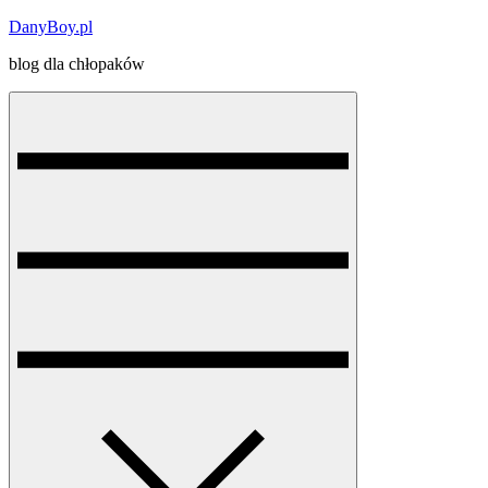
Skip
DanyBoy.pl
to
blog dla chłopaków
content
Menu