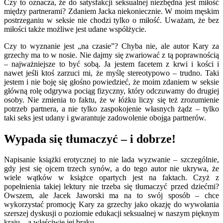
Czy to oznacza, że do satysfakcji seksualnej niezbędna jest miłość
między partnerami? Zdaniem Jacka niekoniecznie. W moim męskim
postrzeganiu w seksie nie chodzi tylko o miłość. Uważam, że bez
miłości także możliwe jest udane współżycie.
Czy to wyznanie jest „na czasie”? Chyba nie, ale autor Kary za
grzechy ma to w nosie. Nie dajmy się zwariować z tą poprawnością
– najważniejsze to być sobą. Ja jestem facetem z krwi i kości i
nawet jeśli ktoś zarzuci mi, że myślę stereotypowo – trudno. Taki
jestem i nie boję się głośno powiedzieć, że moim zdaniem w seksie
główną rolę odgrywa pociąg fizyczny, który odczuwamy do drugiej
osoby. Nie zmienia to faktu, że w łóżku liczy się też zrozumienie
potrzeb partnera, a nie tylko zaspokojenie własnych żądz – tylko
taki seks jest udany i gwarantuje zadowolenie obojga partnerów.
Wypada się tłumaczyć – i dobrze!
Napisanie książki erotycznej to nie lada wyzwanie – szczególnie,
gdy jest się ojcem trzech synów, a do tego autor nie ukrywa, że
wiele wątków w książce opartych jest na faktach. Czyż z
popełnienia takiej lektury nie trzeba się tłumaczyć przed dziećmi?
Owszem, ale Jacek Jaworski ma na to swój sposób – chce
wykorzystać promocję Kary za grzechy jako okazję do wywołania
szerszej dyskusji o poziomie edukacji seksualnej w naszym pięknym
kraju – a właściwie jej braku…