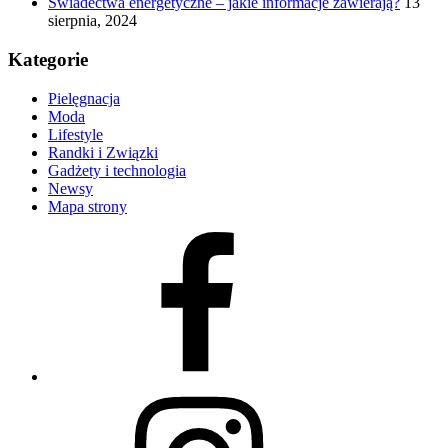
Świadectwa energetyczne – jakie informacje zawierają?
13
sierpnia, 2024
Kategorie
Pielęgnacja
Moda
Lifestyle
Randki i Związki
Gadżety i technologia
Newsy
Mapa strony
facebook
instagram