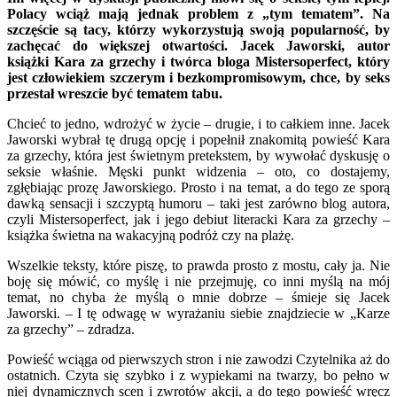
Polacy wciąż mają jednak problem z „tym tematem”. Na
szczęście są tacy, którzy wykorzystują swoją popularność, by
zachęcać do większej otwartości. Jacek Jaworski, autor
książki Kara za grzechy i twórca bloga Mistersoperfect, który
jest człowiekiem szczerym i bezkompromisowym, chce, by seks
przestał wreszcie być tematem tabu.
Chcieć to jedno, wdrożyć w życie – drugie, i to całkiem inne. Jacek
Jaworski wybrał tę drugą opcję i popełnił znakomitą powieść Kara
za grzechy, która jest świetnym pretekstem, by wywołać dyskusję o
seksie właśnie. Męski punkt widzenia – oto, co dostajemy,
zgłębiając prozę Jaworskiego. Prosto i na temat, a do tego ze sporą
dawką sensacji i szczyptą humoru – taki jest zarówno blog autora,
czyli Mistersoperfect, jak i jego debiut literacki Kara za grzechy –
książka świetna na wakacyjną podróż czy na plażę.
Wszelkie teksty, które piszę, to prawda prosto z mostu, cały ja. Nie
boję się mówić, co myślę i nie przejmuję, co inni myślą na mój
temat, no chyba że myślą o mnie dobrze – śmieje się Jacek
Jaworski. – I tę odwagę w wyrażaniu siebie znajdziecie w „Karze
za grzechy” – zdradza.
Powieść wciąga od pierwszych stron i nie zawodzi Czytelnika aż do
ostatnich. Czyta się szybko i z wypiekami na twarzy, bo pełno w
niej dynamicznych scen i zwrotów akcji, a do tego powieść wręcz