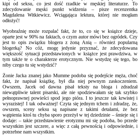
kipi od seksu, co jest dość rzadkie w męskiej literaturze. To
zdecydowanie męski punkt widzenia – pisze recenzentka
Magdalena Witkiewicz. Wciągająca lektura, której nie mogłam
odłożyć!
Wyobraźnię może rozpalać fakt, że to, co się w książce dzieje,
oparte jest w 90% na faktach, o czym autor mówi bez ogródek. Czy
jest to opis związku blogera z żoną Anią – również popularną
blogerką? No cóż, mogę jedynie przyznać, że zdecydowana
większość sytuacji przedstawionych w książce jest prawdziwa, w
tym także te o charakterze erotycznym. Nie wstydzę się tego, bo
niby czego tu się wstydzić?
Żonie Jacka znanej jako Mumme podoba się podejście męża, choć
fakt, że napisał książkę, był dla niej pewnym zaskoczeniem.
Owszem, Jacek od dawna pisał teksty na bloga i zdradzał
niewątpliwie talent pisarski, ale nie spodziewałam się tak szybko
pełnoprawnej powieści spod jego pióra. I to jeszcze tak krwistej i
wyrazistej! I tak odważnej! Czyta się jednym tchem i zdradzę, że,
owszem, sceny seksu są napisane z takimi detalami, że bez
wątpienia ktoś tu chyba sporo przeżył w tej dziedzinie – śmieje się i
dodaje: – takie przedstawienie erotyzmu mi się podoba, bo przede
wszystkim jest szczere, a więc z całą pewnością i odpowiednie, i
potrzebne nam wszystkim.