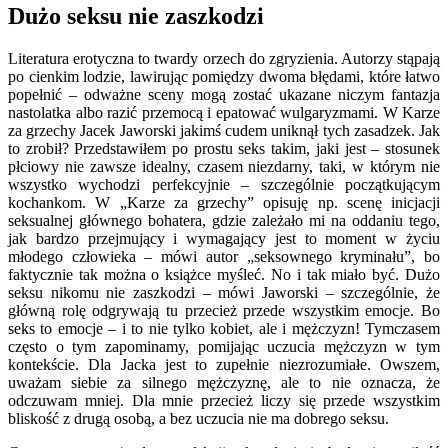
Dużo seksu nie zaszkodzi
Literatura erotyczna to twardy orzech do zgryzienia. Autorzy stąpają
po cienkim lodzie, lawirując pomiędzy dwoma błędami, które łatwo
popełnić – odważne sceny mogą zostać ukazane niczym fantazja
nastolatka albo razić przemocą i epatować wulgaryzmami. W Karze
za grzechy Jacek Jaworski jakimś cudem uniknął tych zasadzek. Jak
to zrobił? Przedstawiłem po prostu seks takim, jaki jest – stosunek
płciowy nie zawsze idealny, czasem niezdarny, taki, w którym nie
wszystko wychodzi perfekcyjnie – szczególnie początkującym
kochankom. W „Karze za grzechy” opisuję np. scenę inicjacji
seksualnej głównego bohatera, gdzie zależało mi na oddaniu tego,
jak bardzo przejmujący i wymagający jest to moment w życiu
młodego człowieka – mówi autor „seksownego kryminału”, bo
faktycznie tak można o książce myśleć. No i tak miało być. Dużo
seksu nikomu nie zaszkodzi – mówi Jaworski – szczególnie, że
główną rolę odgrywają tu przecież przede wszystkim emocje. Bo
seks to emocje – i to nie tylko kobiet, ale i mężczyzn! Tymczasem
często o tym zapominamy, pomijając uczucia mężczyzn w tym
kontekście. Dla Jacka jest to zupełnie niezrozumiałe. Owszem,
uważam siebie za silnego mężczyznę, ale to nie oznacza, że
odczuwam mniej. Dla mnie przecież liczy się przede wszystkim
bliskość z drugą osobą, a bez uczucia nie ma dobrego seksu.