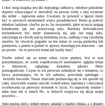
I choć moja książka jest dla dojrzałego odbiorcy, młodsze pokolenie
dopiero wkraczające w dorosłość na pewno wiele z niej wyniesie
dla siebie – zapewnia autor. Uważam, że powieść o Igorze może
być w pewnych momentach wręcz poradnikowa! Warto ją polecić
młodym ludziom, choćby po to, by zrozumieli, jakie uczucia targają
bohaterami, jak oni przeżywają seks. Bardziej doświadczeni
kochankowie być może zastanowią się, jaki oni mają seks,
zatrzymają na chwilę nad tą dziedziną życia, zadbają o nią i pozbędą
oporów, by otwarcie pogadać na ten temat ze swoją partnerką lub
partnerem, a potem wyjaśnić te sprawy dorastającym dzieciom – tak
po prostu – bo to przecież temat jak każdy inny!
Trzeba zabrać się za temat seksu czym prędzej. Jest to tym
potrzebniejsze, że wielu współczesnych nastolatków zgłębia temat
w internecie, oglądając kiepskiej jakości filmy
pornograficzne. Często to ich pierwsze zetknięcie się z tematem, co
bywa przerażające, bo to ich zaburza, powoduje patologie –
twierdzi Jaworski. Nasze dzieciaki pozbawiają się w ten sposób tej
całej, niezwykle ważnej otoczki wokół seksu: tajemnicy i ekscytacji
oczekiwania na pierwszy stosunek w życiu. To naprawdę smutne i
takie inne niż w latach 90., w których rozgrywa się akcja mojej
powieści…
Seks można dziś z jednej strony oglądać z bardzo bliska, a z drugiej