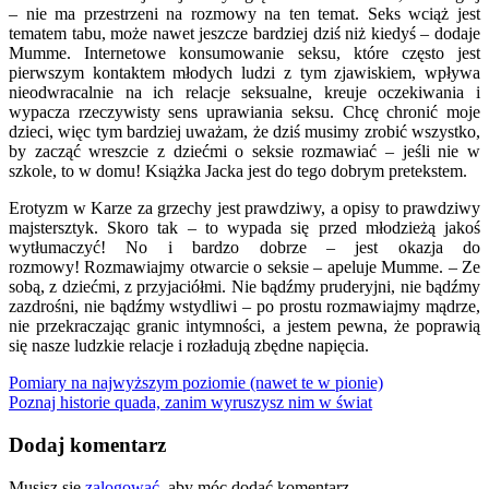
– nie ma przestrzeni na rozmowy na ten temat. Seks wciąż jest
tematem tabu, może nawet jeszcze bardziej dziś niż kiedyś – dodaje
Mumme. Internetowe konsumowanie seksu, które często jest
pierwszym kontaktem młodych ludzi z tym zjawiskiem, wpływa
nieodwracalnie na ich relacje seksualne, kreuje oczekiwania i
wypacza rzeczywisty sens uprawiania seksu. Chcę chronić moje
dzieci, więc tym bardziej uważam, że dziś musimy zrobić wszystko,
by zacząć wreszcie z dziećmi o seksie rozmawiać – jeśli nie w
szkole, to w domu! Książka Jacka jest do tego dobrym pretekstem.
Erotyzm w Karze za grzechy jest prawdziwy, a opisy to prawdziwy
majstersztyk. Skoro tak – to wypada się przed młodzieżą jakoś
wytłumaczyć! No i bardzo dobrze – jest okazja do
rozmowy! Rozmawiajmy otwarcie o seksie – apeluje Mumme. – Ze
sobą, z dziećmi, z przyjaciółmi. Nie bądźmy pruderyjni, nie bądźmy
zazdrośni, nie bądźmy wstydliwi – po prostu rozmawiajmy mądrze,
nie przekraczając granic intymności, a jestem pewna, że poprawią
się nasze ludzkie relacje i rozładują zbędne napięcia.
Nawigacja
Pomiary na najwyższym poziomie (nawet te w pionie)
Poznaj historie quada, zanim wyruszysz nim w świat
wpisu
Dodaj komentarz
Musisz się
zalogować
, aby móc dodać komentarz.