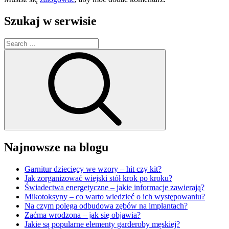
Szukaj w serwisie
Search
for:
Search
Najnowsze na blogu
Garnitur dziecięcy we wzory – hit czy kit?
Jak zorganizować wiejski stół krok po kroku?
Świadectwa energetyczne – jakie informacje zawierają?
Mikotoksyny – co warto wiedzieć o ich występowaniu?
Na czym polega odbudowa zębów na implantach?
Zaćma wrodzona – jak się objawia?
Jakie są popularne elementy garderoby męskiej?