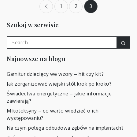
Stronicowanie
1
2
3
wpisów
Szukaj w serwisie
Search
Sear
for:
Najnowsze na blogu
Garnitur dziecięcy we wzory – hit czy kit?
Jak zorganizować wiejski stół krok po kroku?
Świadectwa energetyczne – jakie informacje
zawierają?
Mikotoksyny – co warto wiedzieć o ich
występowaniu?
Na czym polega odbudowa zębów na implantach?