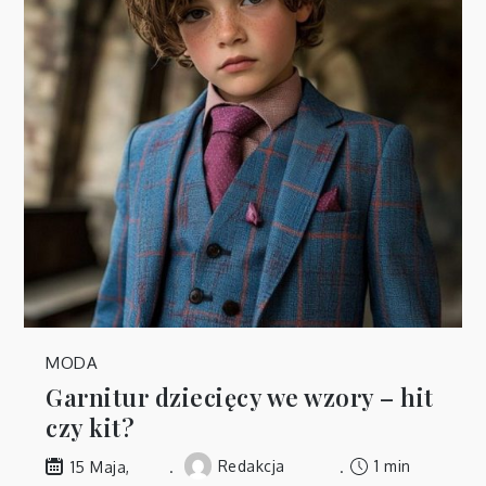
MODA
Garnitur dziecięcy we wzory – hit
czy kit?
Redakcja
1 min
15 Maja,