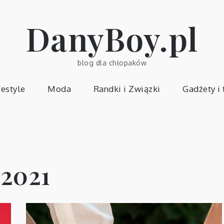
DanyBoy.pl
blog dla chłopaków
festyle
Moda
Randki i Związki
Gadżety i
 2021