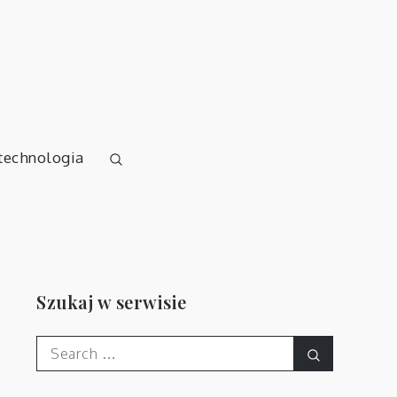
 technologia
Szukaj w serwisie
Search
Search
for: