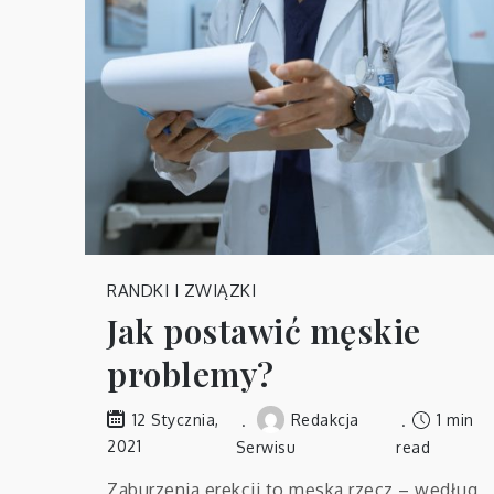
RANDKI I ZWIĄZKI
Jak postawić męskie
problemy?
Redakcja
1 min
12 Stycznia,
2021
Serwisu
read
Zaburzenia erekcji to męska rzecz – według