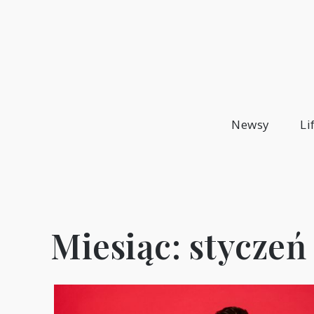
Skip
to
content
Newsy
Li
Miesiąc:
styczeń